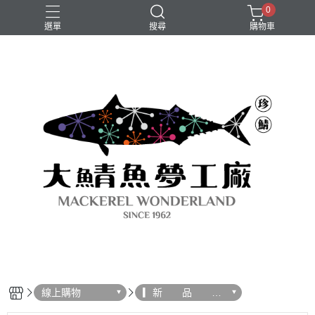
0
選單
搜尋
購物車
新品上架
骨鈣多
魚鬆
線上購物
▎新 品
上 市 ▎