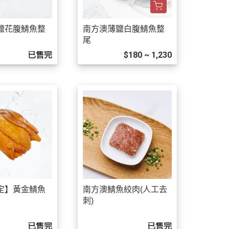
鹽花腹鯖魚整
南方澳薄鹽白腹鯖魚整
尾
已售完
$180 ~ 1,230
定】黃金鯖魚
南方澳鯖魚絞肉(人工去
刺)
已售完
已售完