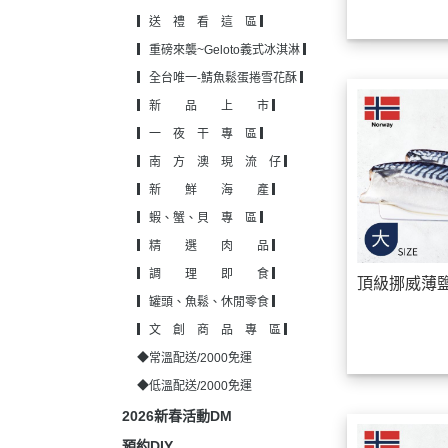
▎送 禮 看 這 區 ▎
▎蝦、蟹、貝 
▎重磅來襲~Geloto義式冰淇淋 ▎
▎精 選 
▎全台唯一-鯖魚鬆蛋捲雪花酥 ▎
▎調 理 
▎新 品 上 市 ▎
▎罐頭、魚鬆、
▎一 夜 干 專 區 ▎
▎文 創 商 
▎南 方 澳 現 流 仔 ▎
◆常溫配送/20
▎新 鮮 海 產 ▎
▎蝦、蟹、貝 專 區 ▎
◆低溫配送/20
▎精 選 肉 品 ▎
▎調 理 即 食 ▎
頂級挪威薄
▎罐頭、魚鬆、休閒零食 ▎
▎文 創 商 品 專 區 ▎
◆常溫配送/2000免運
◆低溫配送/2000免運
2026新春活動DM
預約DIY