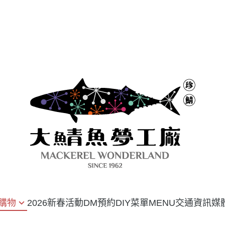
購物
2026新春活動DM
預約DIY
菜單MENU
交通資訊
媒
Y套票專區