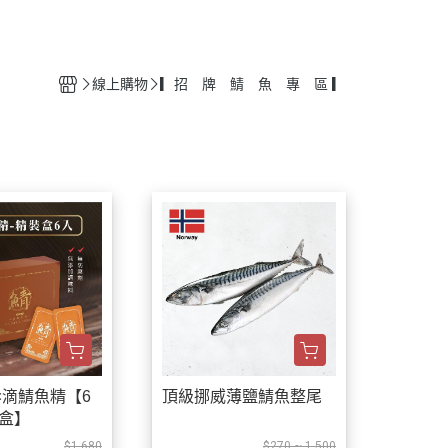
料理食譜
線上購物
▎招 牌 鯖 魚 專 區 ▎
×滴鯖魚精【6
頂級挪威薄鹽鯖魚整尾
裝盒】
$1,680
$270 ~ 1,500