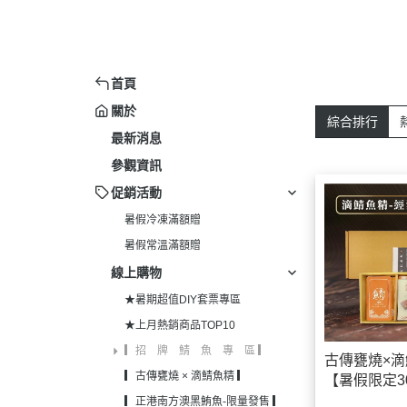
★上月熱銷商品
▎招 牌 鯖 
首頁
▎古傳甕燒 × 
關於
▎正港南方澳
綜合排行
最新消息
▎
參觀資訊
▎送 禮 看 
促銷活動
▎重磅來襲~Ge
暑假冷凍滿額贈
▎
暑假常溫滿額贈
▎全台唯一-
線上購物
▎
★暑期超值DIY套票專區
▎新 品 
★上月熱銷商品TOP10
▎一 夜 干 
▎招 牌 鯖 魚 專 區 ▎
古傳甕燒×滴
▎南 方 澳 
▎古傳甕燒 × 滴鯖魚精 ▎
【暑假限定3
濟箱】
▎新 鮮 
▎正港南方澳黑鮪魚-限量發售 ▎