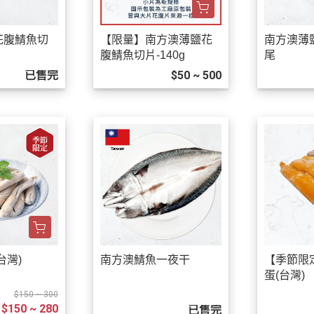
花腹鯖魚切
【限量】南方澳薄鹽花
南方澳薄
腹鯖魚切片-140g
尾
已售完
$50 ~ 500
台灣)
南方澳鯖魚一夜干
【季節限
蛋(台灣)
$150 ~ 300
$150 ~ 280
已售完