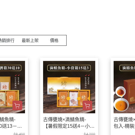
TOP10
魚 專 區 ▎
滴鯖魚精 ▎
黑鮪魚-限量發售
熱銷排行
最新上架
價格
這 區 ▎
loto義式冰淇淋
鯖魚鬆蛋捲雪花酥
上 市 ▎
專 區 ▎
鯖魚精-
古傳甕燒×滴鯖魚精-
古傳甕燒
現 流 仔 ▎
0送13－經
【暑假限定15送4－小資
包入-精
箱】
海 產 ▎
$8,400
$4,200