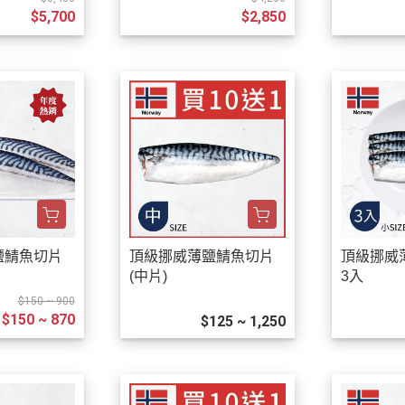
$5,700
$2,850
專 區 ▎
肉 品 ▎
即 食 ▎
休閒零食 ▎
品 專 區 ▎
00免運
00免運
鹽鯖魚切片
頂級挪威薄鹽鯖魚切片
頂級挪威
(中片)
3入
$150 ~ 900
$150 ~ 870
$125 ~ 1,250