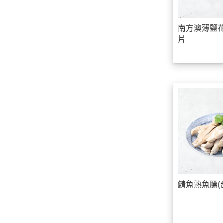
南方澳薄鹽
片
鯖魚熟魚膘(