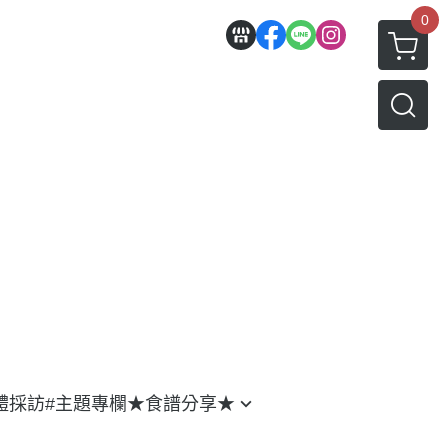
0
體採訪
#主題專欄
★食譜分享★
食譜影片